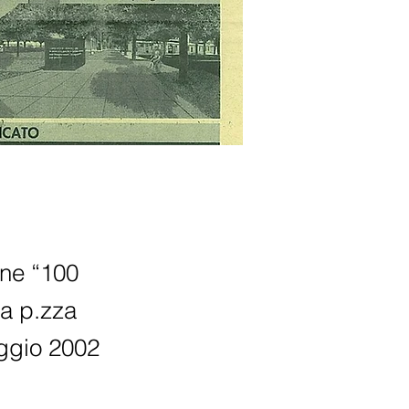
one “100
ia p.zza
aggio 2002