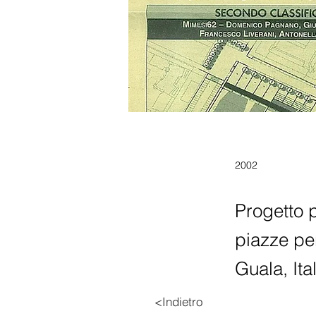
2002
Progetto 
piazze per
Guala, It
<Indietro